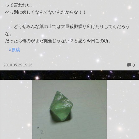
って言われた。
べっ別に嬉しくなんてないんだからな！！
……どうせみんな紙の上では大量殺戮繰り広げたりしてんだろう
な。
だったら俺のがまだ健全じゃない？と思う今日この頃。
#原稿
0
2010.05.29 19:26