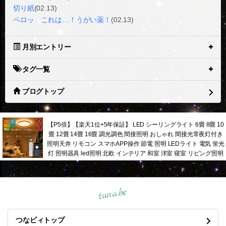
切り紙
(02.13)
ペロッ これは…！うがい薬！
(02.13)
月別エントリー
タグ一覧
ブログトップ
【P5倍】【楽天1位+5年保証】 LED シーリングライト 6畳 8畳 10
畳 12畳 14畳 16畳 調光調色 間接照明 おしゃれ 間接光常夜灯付き
照明天井 リモコン スマホAPP操作 節電 照明 LEDライト 電気 蛍光
灯 照明器具 led照明 北欧 インテリア 和室 洋室 寝室 リビング照明
tuna.be
つなビィトップ