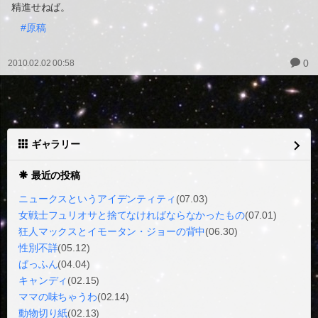
精進せねば。
#原稿
0
2010.02.02 00:58
ギャラリー
最近の投稿
ニュークスというアイデンティティ
(07.03)
女戦士フュリオサと捨てなければならなかったもの
(07.01)
狂人マックスとイモータン・ジョーの背中
(06.30)
性別不詳
(05.12)
ぱっふん
(04.04)
キャンディ
(02.15)
ママの味ちゃうわ
(02.14)
動物切り紙
(02.13)