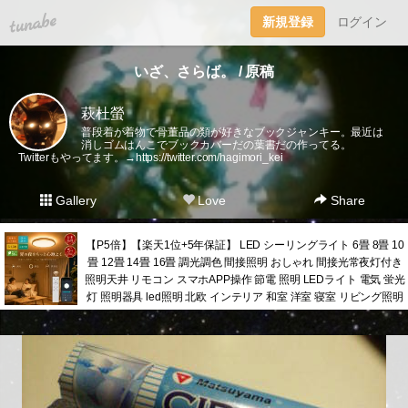
tuna.be
新規登録
ログイン
いざ、さらば。 / 原稿
萩杜螢
普段着が着物で骨董品の類が好きなブックジャンキー。最近は
消しゴムはんこでブックカバーだの葉書だの作ってる。
Twitterもやってます。→
https://twitter.com/hagimori_kei
Gallery
Love
Share
【P5倍】【楽天1位+5年保証】 LED シーリングライト 6畳 8畳 10
畳 12畳 14畳 16畳 調光調色 間接照明 おしゃれ 間接光常夜灯付き
照明天井 リモコン スマホAPP操作 節電 照明 LEDライト 電気 蛍光
灯 照明器具 led照明 北欧 インテリア 和室 洋室 寝室 リビング照明