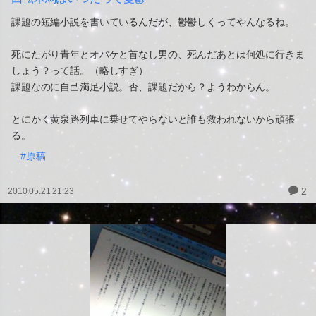
課題の短編小説を書いているんだが、鬱鬱しくってやんなるね。
死にたがり青年とオバケと首なし男の、死んだあとは何処に行きま
しょう？って話。（略しすぎ）
課題なのに自己満足小説。否、課題だから？ようわからん。
とにかく黄泉路列車に乗せてやらないと誰も救われないから頑張
る。
#原稿
2
2010.05.21 21:23