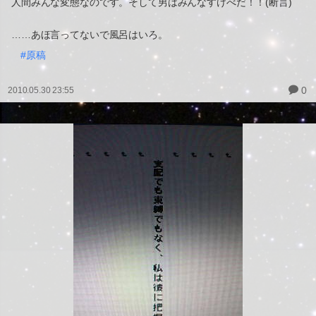
人間みんな変態なのです。そして男はみんなすけべだ！！(断言)
……あほ言ってないで風呂はいろ。
#原稿
0
2010.05.30 23:55