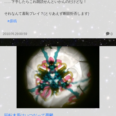
……下手したらこれ朗読せんといかんのだけどな！
それなんて羞恥プレイ？(とりあえず断固拒否します)
#原稿
0
2010.05.29 00:59
回転木馬はいつだって憂鬱